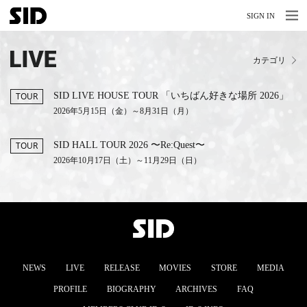
MENU
MENU
SIGN IN
NEWS
カテゴリ
LIVE
RELEASE
SID LIVE HOUSE TOUR 「いちばん好きな場所 2026」
TOUR
2026年5月15日（金）～8月31日（月）
MOVIES
SID HALL TOUR 2026 〜Re:Quest〜
TOUR
STORE
2026年10月17日（土）～11月29日（日）
MEDIA
PROFILE
BIOGRAPHY
NEWS
LIVE
RELEASE
MOVIES
STORE
MEDIA
ARCHIVES
PROFILE
BIOGRAPHY
ARCHIVES
FAQ
FAQ