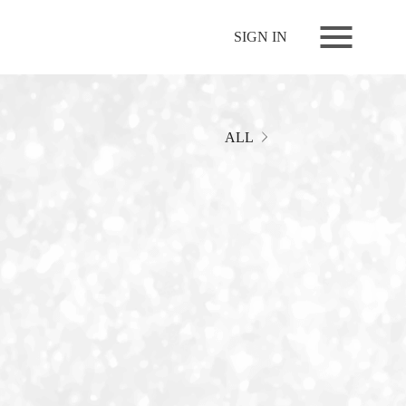
NEWS
SIGN IN
LIVE
RELEASE
MOVIES
ALL
STORE
MEDIA
PROFILE
BIOGRAPHY
ARCHIVES
FAQ
MEMBERS CLUB ID-S