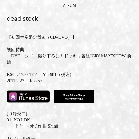
ALBUM
MEMBERS CLUB ID-S
dead stock
ID-S INFO
日本語
【初回生産限定盤A （CD+DVD）】
初回特典
English
・DVD シド 撮り下ろし！ドッキリ番組“CRY-MAX”SHOW 前
編
KSCL 1750-1751 ￥3,981（税込）
2011.2.23 Release
[収録楽曲]
01. NO LDK
作詞 マオ / 作曲 Shinji
02. シェルター