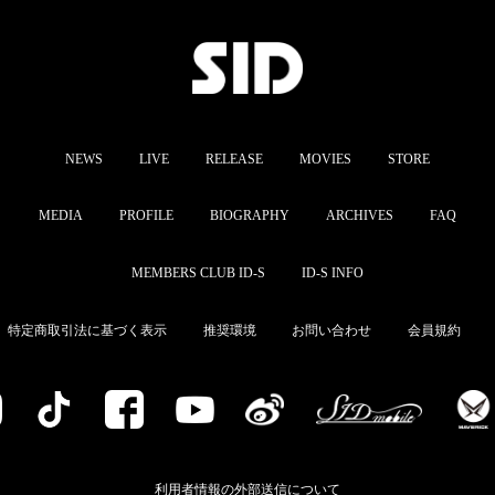
NEWS
LIVE
RELEASE
MOVIES
STORE
MEDIA
PROFILE
BIOGRAPHY
ARCHIVES
FAQ
MEMBERS CLUB ID-S
ID-S INFO
特定商取引法に基づく表示
推奨環境
お問い合わせ
会員規約
利用者情報の外部送信について