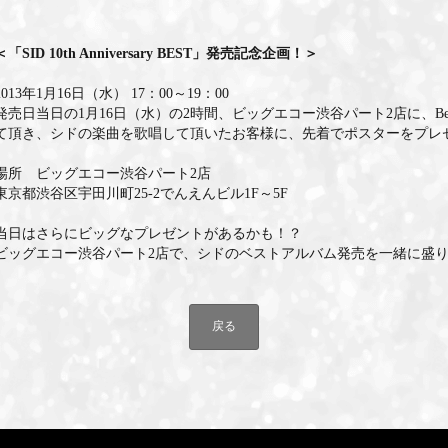
＜「SID 10th Anniversary BEST」発売記念企画！＞
2013年1月16日（水） 17：00～19：00
発売日当日の1月16日（水）の2時間、ビッグエコー渋谷パート2店に、Best Album「
て頂き、シドの楽曲を歌唱して頂いたお客様に、先着でポスターをプレ
場所 ビッグエコー渋谷パート2店
東京都渋谷区宇田川町25-2でんえんビル1F～5F
当日はさらにビッグなプレゼントがあるかも！？
ビッグエコー渋谷パート2店で、シドのベストアルバム発売を一緒に盛
戻る