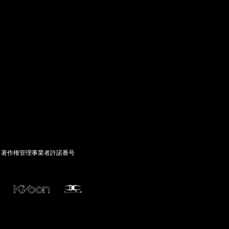
著作権管理事業者許諾番号