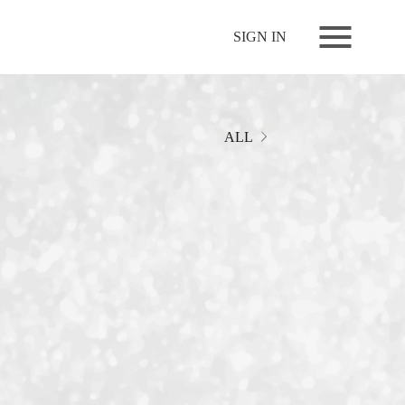
NEWS
SIGN IN
LIVE
RELEASE
MOVIES
ALL
STORE
MEDIA
PROFILE
BIOGRAPHY
ARCHIVES
FAQ
MEMBERS CLUB ID-S