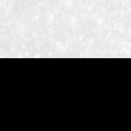
ID-S INFO
Languages
日本語
English