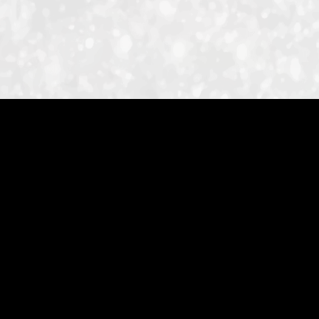
ID-S INFO
Languages
日本語
English