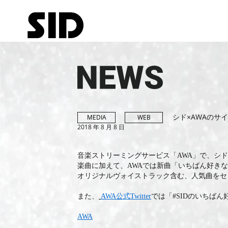
シド×AWAのサ
MEDIA
WEB
2018 年 8 月 8 日
音楽ストリーミングサービス「AWA」で、シ
楽曲に加えて、AWAでは新曲「いちばん好き
オリジナルヴォイストラック含む、人気曲をセ
また、
AWA公式Twitter
では「#SIDのいちば
AWA