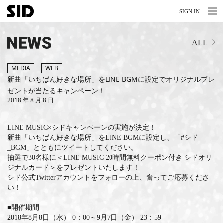
MENU
MENU
SIGN IN
NEWS
ALL
LIVE
RELEASE
MEDIA
WEB
新曲「いちばん好きな場所」をLINE BGMに設定でオリジナルプレ
MOVIES
ゼントが当たるキャンペーン！
2018 年 8 月 8 日
STORE
LINE MUSIC×シドキャンペーンの実施が決定！
MEDIA
新曲「いちばん好きな場所」をLINE BGMに設定し、「#シド
_BGM」とともにツイートしてください。
PROFILE
抽選で30名様に＜LINE MUSIC 20時間無料クーポン付き シドオリ
ジナルカード＞をプレゼントいたします！
BIOGRAPHY
シド公式Twitterアカウントをフォローの上、奮ってご応募くださ
い！
ARCHIVES
■開催期間
2018年8月8日（水） 0：00～9月7日（金） 23：59
FAQ