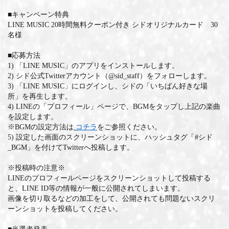
■キャンペーン特典
MEMBERS CLUB ID-S
LINE MUSIC 20時間無料クーポン付き シドオリジナルカード 30
名様
ID-S INFO
■応募方法
日本語
1) 「LINE MUSIC」のアプリをインストールします。
2) シド公式Twitterアカウント（@sid_staff）をフォローします。
English
3) 「LINE MUSIC」にログインし、シドの「いちばん好きな場
所」を再生します。
4) LINEの「プロフィール」ページで、BGMをタップし上記の楽曲
を設定します。
※BGMの設定方法は
コチラ
をご参照ください。
5) 設定した画面のスクリーンショットに、ハッシュタグ「#シド
_BGM」を付けてTwitterへ投稿します。
※投稿時の注意※
LINEのプロフィールページをスクリーンショットして投稿する
と、LINE ID等の情報が一般に公開されてしまいます。
画像を切り取るなどの加工をして、公開されても問題ないスクリ
ーンショットを投稿してください。