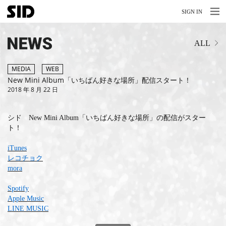
MENU
MENU
SIGN IN
NEWS
ALL
LIVE
RELEASE
MEDIA
WEB
New Mini Album「いちばん好きな場所」配信スタート！
2018 年 8 月 22 日
MOVIES
STORE
シド New Mini Album「いちばん好きな場所」の配信がスター
ト！
MEDIA
iTunes
PROFILE
レコチョク
mora
BIOGRAPHY
Spotify
Apple Music
ARCHIVES
LINE MUSIC
FAQ