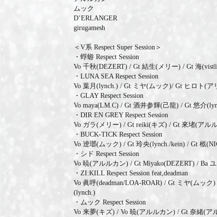
ムック
D’ERLANGER
girugamesh
＜V系 Respect Super Session＞
・蜉蝣 Respect Session
Vo 千秋(DEZERT) / Gt 結生(メリー) / Gt 海(vistlip) 
・LUNA SEA Respect Session
Vo 葉月(lynch.) / Gt ミヤ(ムック)/ Gt ヒロト(
・GLAY Respect Session
Vo maya(LM.C) / Gt 酒井参輝(己龍) / Gt 悠介(ly
・DIR EN GREY Respect Session
Vo ガラ(メリー) / Gt reiki(キズ) / Gt 來堵(アルル
・BUCK-TICK Respect Session
Vo 逹瑯(ムック) / Gt 玲央(lynch./kein) / Gt 
・シド Respect Session
Vo 暁(アルルカン) / Gt Miyako(DEZERT) /
・ZI:KILL Respect Session feat,deadman
Vo 眞呼(deadman/LOA-ROAR) / Gt ミヤ(ムック) / Gt aie(
(lynch.)
・ムック Respect Session
Vo 来夢(キズ) / Vo 暁(アルルカン) / Gt 奈緒(アルルカン) 