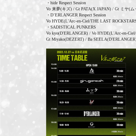
・hide Respect Session
Vo 来夢(キズ) / Gt PATA(X JAPAN) / Gt ミヤ(
・D’ERLANGER Respect Session
Vo HYDE(L'Arc-en-Ciel/THE LAST ROCKSTAR
・SADISTICAL PUNKERS
Vo kyo(D'ERLANGER) / Vo HYDE(L'Arc-en-Ci
Gt Miyako(DEZERT) / Ba SEELA(D'ERLANGER) 