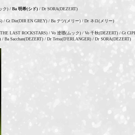
ムック) /
Ba 明希(シド)
/ Dr SORA(DEZERT)
S) / Gt Die(DIR EN GREY) / Ba テツ(メリー) / Dr ネロ(メリー)
el/THE LAST ROCKSTARS) / Vo 逹瑯(ムック) / Vo 千秋(DEZERT) / Gt CIPH
/ Ba Sacchan(DEZERT) / Dr Tetsu(D'ERLANGER) / Dr SORA(DEZERT)