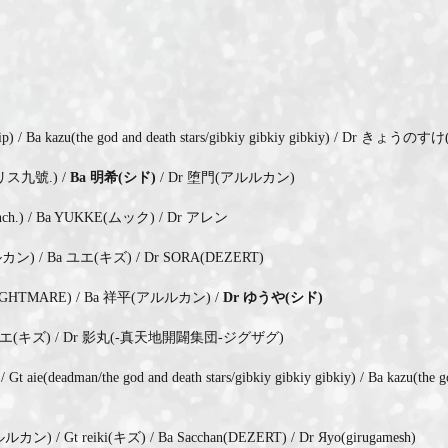
/ Ba kazu(the god and death stars/gibkiy gibkiy gibkiy) / Dr きょうの
アリス九號.) /
Ba 明希(シド)
/ Dr 堕門(アルルカン)
nch.) / Ba YUKKE(ムック) / Dr アレン
カン) / Ba ユエ(キズ) / Dr SORA(DEZERT)
柩(NIGHTMARE) / Ba 祥平(アルルカン) /
Dr ゆうや(シド)
 Ba ユエ(キズ) / Dr 影丸(-真天地開闢集団-ジグザグ)
deadman/the god and death stars/gibkiy gibkiy gibkiy) / Ba kazu(the god 
/ Gt reiki(キズ) / Ba Sacchan(DEZERT) / Dr Яyo(girugamesh)