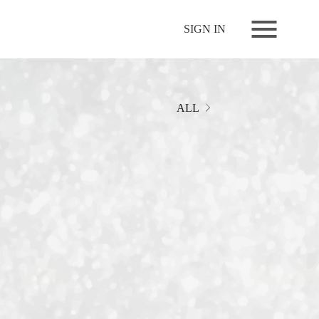
NEWS
SIGN IN
LIVE
RELEASE
MOVIES
ALL
STORE
MEDIA
PROFILE
BIOGRAPHY
ARCHIVES
FAQ
MEMBERS CLUB ID-S