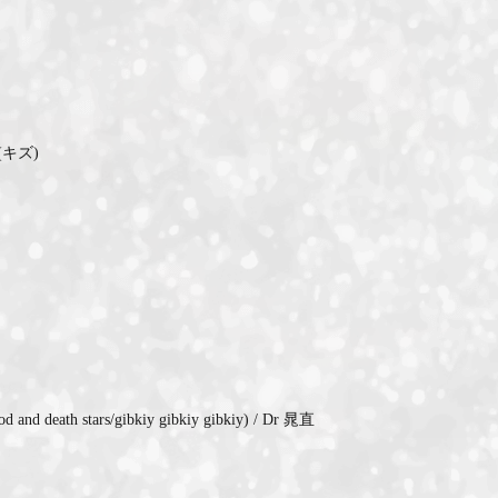
ID-S INFO
Languages
日本語
English
すけ(キズ)
and death stars/gibkiy gibkiy gibkiy) / Dr 晁直